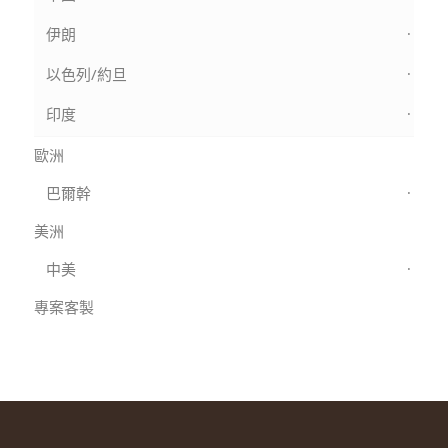
伊朗
以色列/約旦
印度
歐洲
巴爾幹
美洲
中美
專案客製