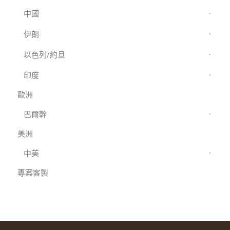
中國
伊朗
以色列/約旦
印度
歐洲
巴爾幹
美洲
中美
專案客製