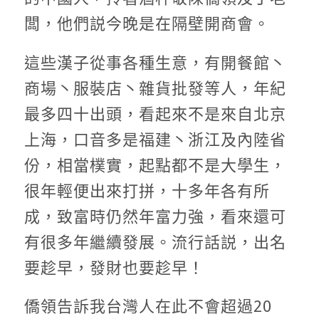
闆，他們説今晚是在隔壁開商會。
這些漢子從事各種生意，有開餐館丶
商場丶服裝店丶雜貨批發等人，年紀
最多四十出頭，看起來不是來自北京
上海，口音多是福建丶浙江及內陸省
份，相當樸實，起點都不是大學生，
很年輕便出來打拼，十多年各有所
成，致富時仍然年富力強，看來還可
有很多年繼續發展。流行話説，出名
要趁早，發財也要趁早！
僑領告訴我台灣人在此不會超過20