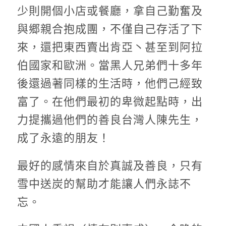
少則開個小店或餐廳，拿自己勤奮及
與郷親合抱成團，不僅自己存活了下
來，還把東西賣出肯亞丶甚至到阿拉
伯國家和歐洲。當黑人兄弟們十多年
後還過著同樣的生活時，他們己經致
富了。在他們最初的卑微起點時，出
力提攜過他們的善良台灣人陳先生，
成了永遠的朋友！
最好的感情來自於真誠及善良，只有
雪中送炭的幫助才能讓人們永誌不
忘。