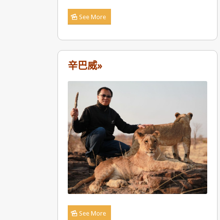
See More
辛巴威»
See More