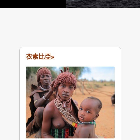
衣索比亞»