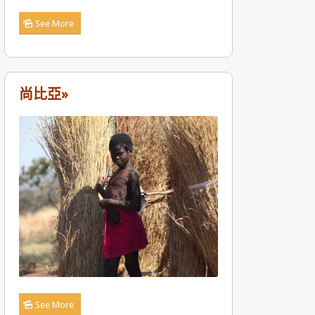
See More
尚比亞»
See More