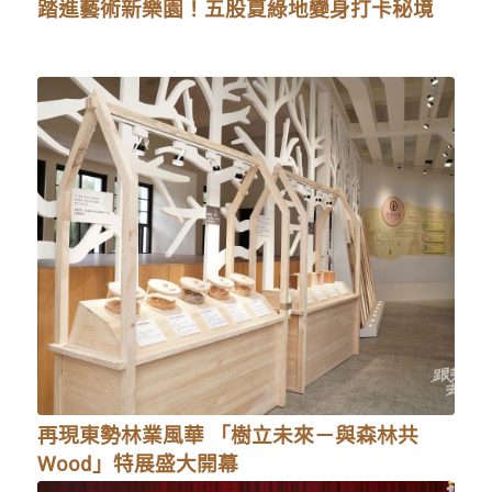
踏進藝術新樂園！五股夏綠地變身打卡秘境
再現東勢林業風華 「樹立未來－與森林共
Wood」特展盛大開幕