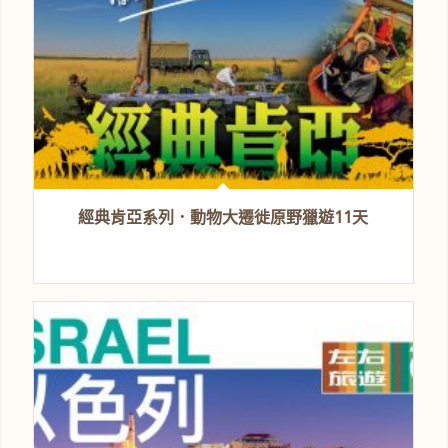
經典肯亞系列．動物大遷徙原野獵遊11天