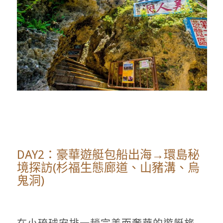
DAY2：豪華遊艇包船出海→環島秘
境探訪(杉福生態廊道、山豬溝、烏
鬼洞)