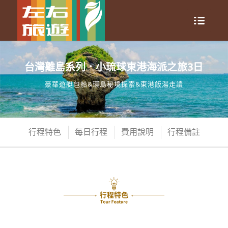
台灣離島系列．小琉球東港海派之旅3日
豪華遊艇包船&環島秘境探索&東港飯湯走讀
行程特色
每日行程
費用說明
行程備註