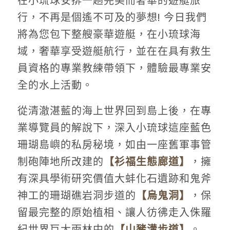
在小琉球安排一趟完美而奢華的遊艇旅
行，不再是個遙不可及的夢想! 今日我們
將為您包下整艘豪華遊艇，在小琉球海
域，奢華享受遊艇航行，並在在具有救生
員資格的專業教練帶領下，體驗最專業安
全的水上活動。
從清澈湛藍的海上世界回到島上後，在專
業導覽員的解說下，深入小琉球這座藍色
珊瑚島嶼的私房秘境，如由一座舊軍事管
制砲陣地所改建的
【衫福生態廊道
】
，擁
有深具學術研究價值大蚌化石遺跡和鬼斧
神工的珊瑚礁岩洞步道的
【
烏鬼洞
】
，保
留最完整的原始植相、讓人彷彿走入侏羅
紀世界巨大雨林中的
【
山豬溝步道
】
。