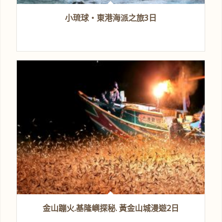
小琉球‧東港海派之旅3日
金山蹦火.基隆嶼探秘. 黃金山城漫遊2日