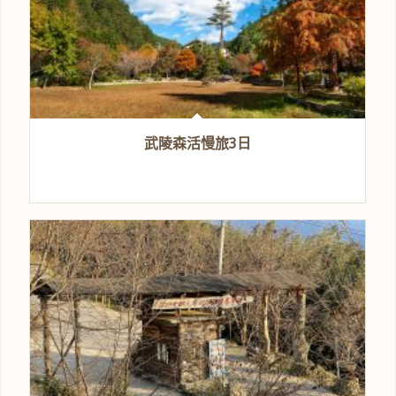
武陵森活慢旅3日