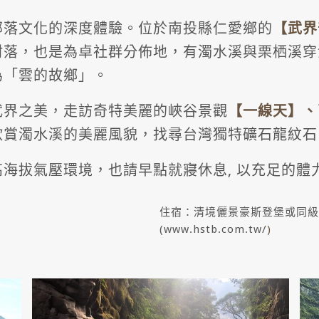
部落文化的深度體驗。位於南投縣仁愛鄉的
【武界
村落，也是為卓社群分佈地，有濁水溪與栗栖溪穿
為「雲的故鄉」。
武界之美，走訪奇特美麗的峽谷景觀
【一線天
】、
欣賞濁水溪的美麗風貌，找尋台灣獨特礦石龍紋石
海拔氣壓環境，也請早點就寢休息, 以充足的體
住宿：清境儷景豪斯登堡或同級
(www.hstb.com.tw/
)