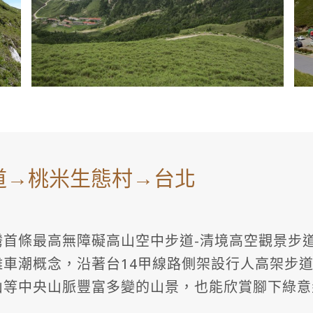
步道→桃米生態村→台北
首條最高無障礙高山空中步道-清境高空觀景步
車潮概念，沿著台14甲線路側架設行人高架步
山等中央山脈豐富多變的山景，也能欣賞腳下綠意