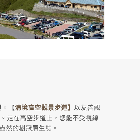
道。【
清
境高空觀景步
道
】
以友善觀
道。走在高空步道上，您能不受視線
盎然的樹冠層生態。