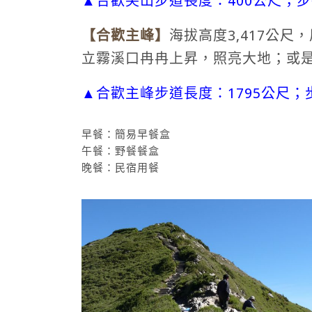
▲合歡尖山步道長度：400公尺；步
【合歡主峰
】
海拔高度3,417公
立霧溪口冉冉上昇，照亮大地；或
▲合歡主峰步道長度：1795公尺；
早餐：簡易早餐盒
午餐：野餐餐盒
晚餐：民宿用餐