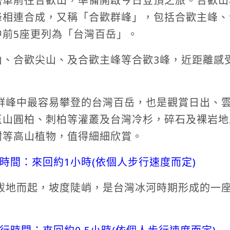
搭車前往合歡山，準備開啟今日登頂之旅。合歡山
峰相連合成，又稱「合歡群峰」，包括合歡主峰、
中前5座更列為「台灣百岳」。
山、合歡尖山、及合歡主峰等合歡3峰，近距離感
歡群峰中最容易攀登的台灣百岳，也是觀賞日出、
玉山圓柏、刺柏等灌叢及台灣冷杉，碎石及裸岩地
樹等高山植物，值得細細欣賞。
時間：來回約1小時(依個人步行速度而定)
勢拔地而起，坡度陡峭，是台灣冰河時期形成的一