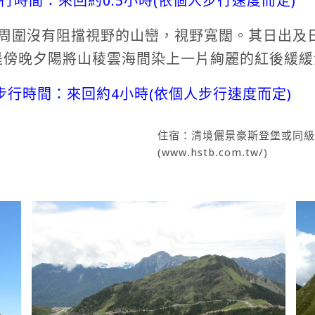
行時間：來回約0.5小時(依個人步行速度而定)
尺，周圍沒有阻擋視野的山巒，視野寬闊。其日出
是傍晚夕陽將山稜雲海間染上一片絢麗的紅後緩緩
步行時間：來回約4小時(依個人步行速度而定)
住宿：清境儷景豪斯登堡或同級
(www.hstb.com.tw/
)