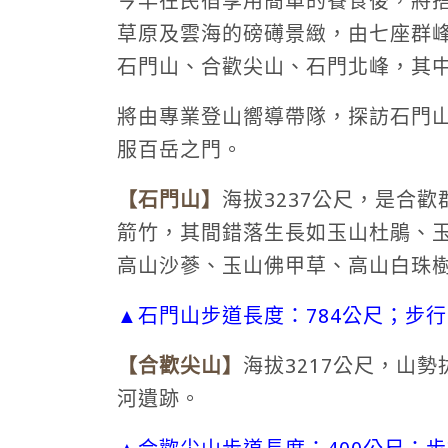
今早在民宿享用簡單的餐食後，將
草原及雲海的磅礡景緻，由七座群
石門山、合歡尖山、石門北峰，其
將由專業登山嚮導帶隊，探訪石門
服百岳之門。
【
石門山
】
海拔3237公尺，是合
箭竹，其間錯落生長如玉山杜鵑、
高山沙蔘、玉山佛甲草、高山白珠
▲石門山步道長度：784公尺；步行
【
合歡尖山
】
海拔3217公尺，山
河遺跡。