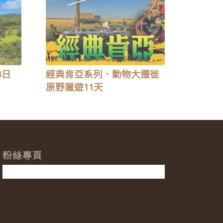
3日
經典肯亞系列．動物大遷徙
原野獵遊11天
粉絲專頁