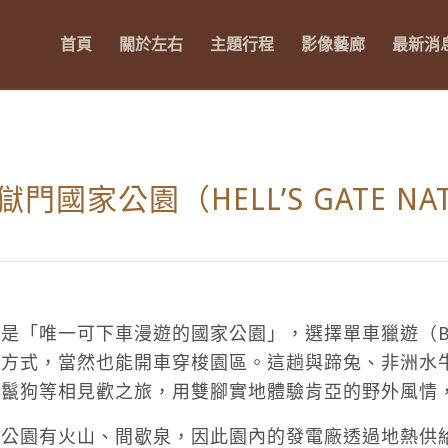
首頁
關於左右
主題行程
影像藝廊
最新消
獄門國家公園（HELL’S GATE NAT
是「唯一可下車漫遊的國家公園」，選擇單車獵遊（Bike
園方式，當然也能開車穿梭園區。這趟與蹄兔、非洲水
、鬣狗等相見歡之旅，用雙腳實地體驗肯亞的野外風情
家公園有火山、間歇泉，因此園內的發電廠透過地熱供