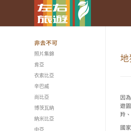
非去不可
照片集錦
地
肯亞
衣索比亞
辛巴威
尚比亞
因為
遊
博茨瓦納
羚
納米比亞
國
中亞