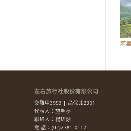
阿里
左右旅行社股份有限公司
交觀甲3953 | 品保北2301
代表人：施聖亭
聯絡人：楊珺詠
電 話：
(02)2781-0112