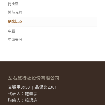
尚比亞
博茨瓦納
納米比亞
中亞
中南美洲
左右旅行社股份有限公司
交觀甲3953 | 品保北2301
代表人：施聖亭
聯絡人：楊珺詠